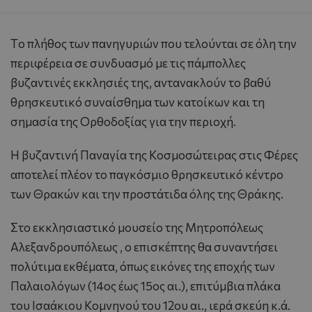
Tο πλήθος των πανηγυριών που τελούνται σε όλη την
περιφέρεια σε συνδυασμό με τις πάμπολλες
βυζαντινές εκκλησιές της, αντανακλούν το βαθύ
θρησκευτικό συναίσθημα των κατοίκων και τη
σημασία της Ορθοδοξίας για την περιοχή.
H βυζαντινή Παναγία της Kοσμοσώτειρας στις Φέρες
αποτελεί πλέον το παγκόσμιο θρησκευτικό κέντρο
των Θρακών και την προστάτιδα όλης της Θράκης.
Στο εκκλησιαστικό μουσείο της Μητροπόλεως
Αλεξανδρουπόλεως , ο επισκέπτης θα συναντήσει
πολύτιμα εκθέματα, όπως εικόνες της εποχής των
Παλαιολόγων (14ος έως 15ος αι.), επιτύμβια πλάκα
του Iσαάκιου Kομνηνού του 12ου αι., ιερά σκεύη κ.ά.