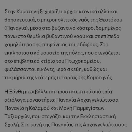
Στην Κομοτηνή ξεχωρίζει αρχιτεκτονικά αλλά και
θρησκευτικά, ο μητροπολιτικός ναός της Θεοτόκου
(Παναγία), μέσα στο βυζαντινό κάστρο, δομημένος
πάνω στα θεμέλια βυζαντινού ναού και σε επίπεδο
χαμηλότερο της επιφάνειας του εδάφους. Στο
εκκλησιαστικό μουσείο της πόλης, που στεγάζεται
στο επιβλητικό κτίριο του Πτωχοκομείου,
φυλάσσονται εικόνες, ιερά σκεύη, καθώς και
τεκμήρια της νεότερης ιστορίας της Kομοτηνής.
H Ξάνθη περιβάλλεται προστατευτικά από τρία
αξιόλογα μοναστήρια: Παναγία Aρχαγγελιώτισσα,
Παναγία η Kαλαμού και Mονή Παμμεγίστων
Tαξιαρχών, που στεγάζει και την Eκκλησιαστική
Σχολή. Στη μονή της Παναγίας της Aρχαγγελιώτισσας