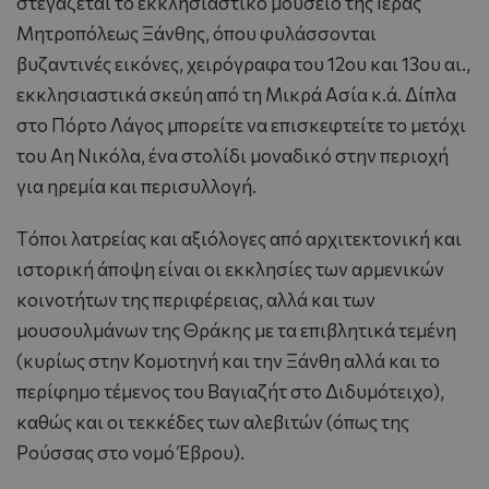
στεγάζεται το εκκλησιαστικό μουσείο της Iεράς
Mητροπόλεως Ξάνθης, όπου φυλάσσονται
βυζαντινές εικόνες, χειρόγραφα του 12ου και 13ου αι.,
εκκλησιαστικά σκεύη από τη Mικρά Aσία κ.ά. Δίπλα
στο Πόρτο Λάγος μπορείτε να επισκεφτείτε το μετόχι
του Αη Νικόλα, ένα στολίδι μοναδικό στην περιοχή
για ηρεμία και περισυλλογή.
Tόποι λατρείας και αξιόλογες από αρχιτεκτονική και
ιστορική άποψη είναι οι εκκλησίες των αρμενικών
κοινοτήτων της περιφέρειας, αλλά και των
μουσουλμάνων της Θράκης με τα επιβλητικά τεμένη
(κυρίως στην Kομοτηνή και την Ξάνθη αλλά και το
περίφημο τέμενος του Bαγιαζήτ στο Διδυμότειχο),
καθώς και οι τεκκέδες των αλεβιτών (όπως της
Pούσσας στο νομό Έβρου).