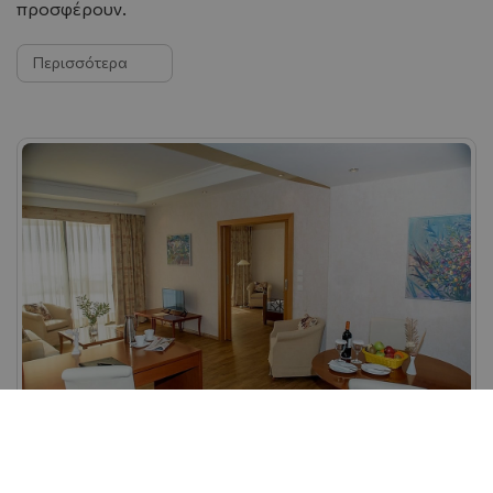
προσφέρουν.
Περισσότερα
Σουΐτες