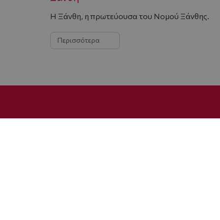
Η Ξάνθη, η πρωτεύουσα του Νομού Ξάνθης.
Περισσότερα
©
Wyndham Rewards