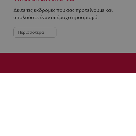
Δείτε τις εκδρομές που σας προτείνουμε και
απολαύστε έναν υπέροχο προορισμό.
Περισσότερα
Ramada
Δ