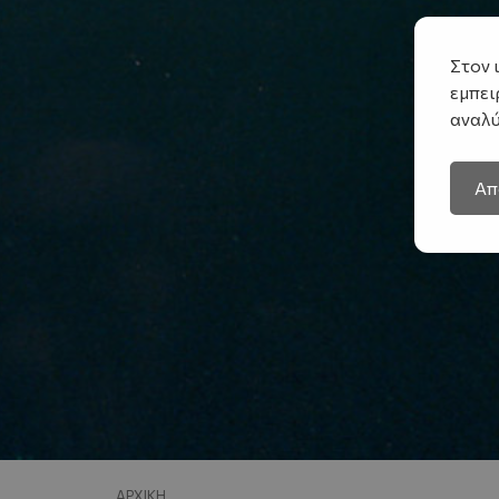
Στον 
εμπει
αναλύ
Απ
ΑΡΧΙΚΉ