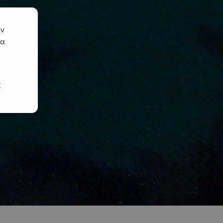
ην
να
ς