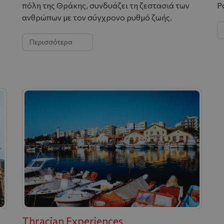
πόλη της Θράκης, συνδυάζει τη ζεστασιά των
Ρ
ανθρώπων με τον σύγχρονο ρυθμό ζωής.
Περισσότερα
Thracian Experiences