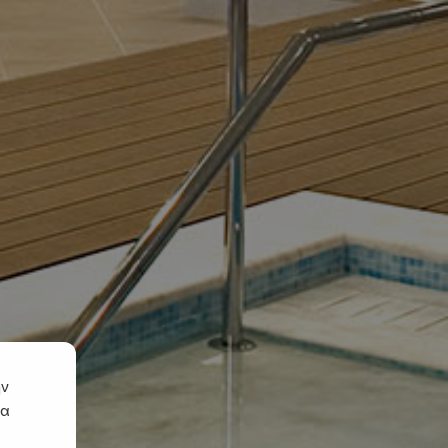
ην
να