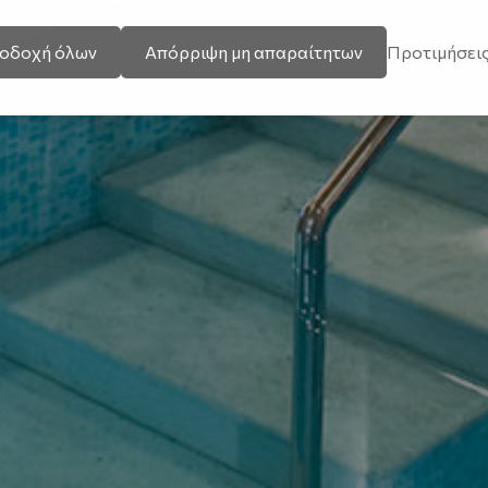
οδοχή όλων
Απόρριψη μη απαραίτητων
Προτιμήσει