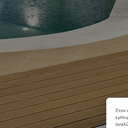
Στον 
εμπει
αναλύ