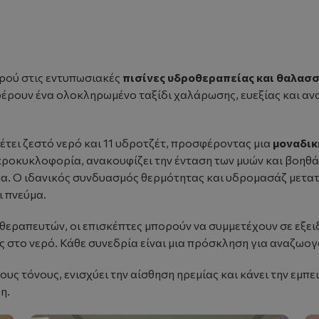
ερού στις εντυπωσιακές
πισίνες υδροθεραπείας και θαλασ
φέρουν ένα ολοκληρωμένο ταξίδι χαλάρωσης, ευεξίας και α
έτει ζεστό νερό και 11 υδροτζέτ, προσφέροντας μια
μοναδικ
ικροκυκλοφορία, ανακουφίζει την ένταση των μυών και βοηθά
μα. Ο ιδανικός συνδυασμός θερμότητας και υδρομασάζ μετατρ
 πνεύμα.
εραπευτών, οι επισκέπτες μπορούν να συμμετέχουν σε εξει
 στο νερό. Κάθε συνεδρία είναι μια πρόσκληση για αναζωο
νους τόνους, ενισχύει την αίσθηση ηρεμίας και κάνει την εμπ
η.