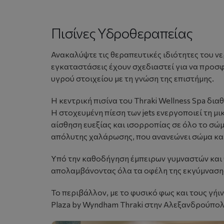
Πισίνες Υδροθεραπείας
Ανακαλύψτε τις θεραπευτικές ιδιότητες του ν
εγκαταστάσεις έχουν σχεδιαστεί για να προσ
υγρού στοιχείου με τη γνώση της επιστήμης.
Η κεντρική πισίνα του
Thraki Wellness Spa
διαθ
Η στοχευμένη πίεση των jets ενεργοποιεί τη μ
αίσθηση ευεξίας και ισορροπίας σε όλο το σώ
απόλυτης χαλάρωσης, που ανανεώνει σώμα και
Υπό την καθοδήγηση έμπειρων γυμναστών και θ
απολαμβάνοντας όλα τα οφέλη της εκγύμνασης
Το περιβάλλον, με το φυσικό φως και τους γήι
Plaza by Wyndham Thraki στην Αλεξανδρούπολ