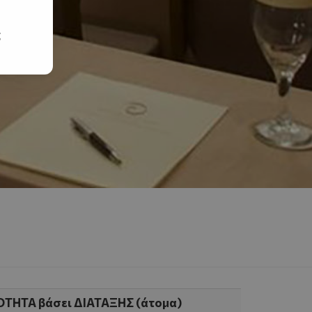
ς
ΤΗΤΑ βάσει ΔΙΑΤΑΞΗΣ (άτομα)