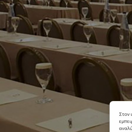
Στον 
εμπει
αναλύ