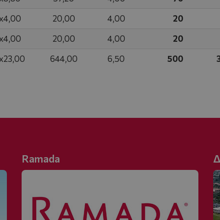
x4,00
20,00
4,00
20
x4,00
20,00
4,00
20
x23,00
644,00
6,50
500
Ramada
Δ