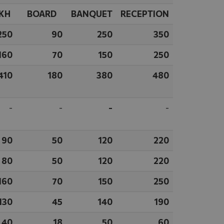
ΚΗ
BOARD
BANQUET
RECEPTION
250
90
250
350
160
70
150
250
410
180
380
480
-
-
-
-
90
50
120
220
80
50
120
220
160
70
150
250
130
45
140
190
40
18
50
60