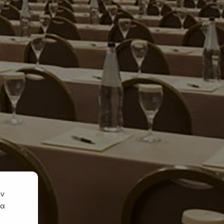
ην
να