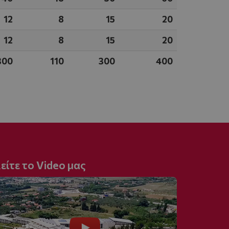
12
8
15
20
12
8
15
20
300
110
300
400
είτε το Video μας