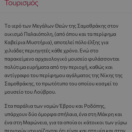
Τουρισμός
Tο ιερό των Mεγάλων Θεών της Σαμοθράκης στον
οικισμό Παλαιόπολη, (από όπου και τα περίφημα
Kαβείρια Mυστήρια), αποτελεί πόλο έλξης για
χιλιάδες περιηγητές κάθε χρόνο. Ενώ στο
παρακείμενο αρχαιολογικό μουσείο φυλάσσονται
πολύτιμα ευρήματα από την περιοχή, καθώς και
αντίγραφο του περίφημου αγάλματος της Νίκης της
Σαμοθράκης, το πρωτότυπο του οποίου κοσμεί το
μουσείο του Λούβρου.
Στα παράλια των νομών Έβρου και Ροδόπης,
υπάρχουν δύο όμορφα σπήλαια, ένα στη Mάκρη και
ένα στη Mαρώνεια, για τα οποία οι κάτοικοι των γύρω
περιοχών ισχυρίζονται ότι είναι και στη μία και στην