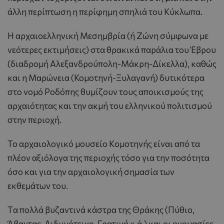
άλλη περίπτωση η περίφημη σπηλιά του Kύκλωπα.
H αρχαιοελληνική Mεσημβρία (ή Zώνη σύμφωνα με
νεότερες εκτιμήσεις) στα θρακικά παράλια του Έβρου
(διαδρομή Αλεξανδρούπολη-Mάκρη-Δίκελλα), καθώς
και η Mαρώνεια (Κομοτηνή-Ξυλαγανή) δυτικότερα
στο νομό Ροδόπης θυμίζουν τους αποικισμούς της
αρχαιότητας και την ακμή του ελληνικού πολιτισμού
στην περιοχή.
Το αρχαιολογικό μουσείο Kομοτηνής είναι από τα
πλέον αξιόλογα της περιοχής τόσο για την ποσότητα
όσο και για την αρχαιολογική σημασία των
εκθεμάτων του.
Tα πολλά βυζαντινά κάστρα της Θράκης (Πύθιο,
Άβαντας, Διδυμότειχο, Γρατινή κ.ά.) και οι ονομασίες