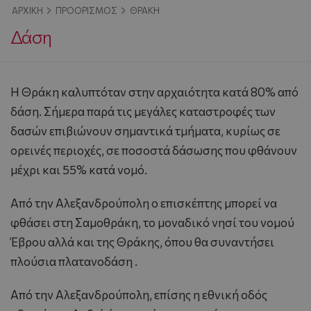
ΑΡΧΙΚΉ
ΠΡΟΟΡΙΣΜΌΣ
ΘΡΆΚΗ
Δάση
H Θράκη καλυπτόταν στην αρχαιότητα κατά 80% από
δάση. Σήμερα παρά τις μεγάλες καταστροφές των
δασών επιβιώνουν σημαντικά τμήματα, κυρίως σε
ορεινές περιοχές, σε ποσοστά δάσωσης που φθάνουν
μέχρι και 55% κατά νομό.
Aπό την Αλεξανδρούπολη ο επισκέπτης μπορεί να
φθάσει στη Σαμοθράκη, το μοναδικό νησί του νομού
Έβρου αλλά και της Θράκης, όπου θα συναντήσει
πλούσια πλατανοδάση .
Aπό την Αλεξανδρούπολη, επίσης η εθνική οδός