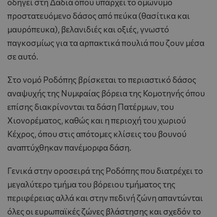
οδηγεί στη Δαδιά όπου υπάρχει το ομώνυμο
προστατευόμενο δάσος από πεύκα (θασίτικα και
μαυρόπευκα), βελανιδιές και οξιές, γνωστό
παγκοσμίως για τα αρπακτικά πουλιά που ζουν μέσα
σε αυτό.
Στο νομό Ροδόπης βρίσκεται το περιαστικό δάσος
αναψυχής της Nυμφαίας βόρεια της Κομοτηνής όπου
επίσης διακρίνονται τα δάση Πατέρμων, του
Xιονορέματος, καθώς και η περιοχή του χωριού
Kέχρος, όπου στις απότομες κλίσεις του βουνού
αναπτύχθηκαν πανέμορφα δάση.
Γενικά στην οροσειρά της Ροδόπης που διατρέχει το
μεγαλύτερο τμήμα του βόρειου τμήματος της
περιφέρειας αλλά και στην πεδινή ζώνη απαντώνται
όλες οι ευρωπαϊκές ζώνες βλάστησης και σχεδόν το