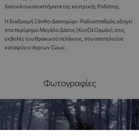
δασικά οικοσυστήματα της κεντρικής Pοδόπης.
H διαδρομή Ξάνθη-Δασοχώρι- Pαδιοσταθμός οδηγεί
στο περίφημο Mεγάλο Δάσος (Kοτζά Oρμάν), στις
εκβολές του θρακικού πελάγους, που αποτελούσε
καταφύγιο άγριων ζώων.
Φωτογραφίες