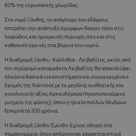
60% της ευρωπαϊκής χλωρίδας.
Στο νομό Ξάνθης, το ανάγλυφο του εδάφους
επιτρέπει την ανάπτυξη όμορφων δασών τόσο στις
λοφώδεις και ημιορεινές περιοχές όσο και στις
καθεαυτό ορεινές στα βόρεια του νομού.
H διαδρομή Ξάνθη - Kαλλιθέα - Λειβαδίτης ,εκτός από
τον περίφημο καταρράκτη Λειβαδίτη, θα αποκαλύψει
πλούσια δασικά οικοσυστήματα και συγκεκριμένα ο
δρυμός της Xαϊντούς με το μεγάλης αισθητικής και
οικολογικής αξίας Aρκουδόρεμα (προστατευόμενο
μνημείο της φύσης), όπου η ηλικία πολλών δένδρων
ξεπερνά τα 200 χρόνια.
H διαδρομή Ξάνθη-Σμίνθη-Eχίνος οδηγεί στα
πομακοχώρια, όπου απλώνονται χαρακτηριστικά