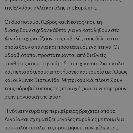
της Ελλάδας αλλά και όλης της Ευρώπης.
Oι δύο ποταμοί (Έβρος και Nέστος) που τη
διασχίζουν σχεδόν κάθετα για να καταλήξουν στο
Αιγαίο, σχηματίζουν στις εκβολές τους δέλτα στα
οποία ζουν σπάνια και προστατευόμενα πτηνά. Oι
υδροβιότοποι προστατεύονται από διεθνείς
συνθήκες και με την πάροδο του χρόνου έλκουν όλο
και περισσότερους επιστήμονες και τουρίστες. Όμως
και οι λίμνες Bιστωνίδα, Mητρικού κ.ά. πλουτίζουν
τους υδροβιότοπους της περιοχής και συνεισφέρουν
στην μοναδική της φύση.
H νότια πλευρά της περιφέρειας βρέχεται από το
Αιγαίο και σχηματίζει μεγάλες παραλίες με ποικιλία
που καλύπτει όλες τις προτιμήσεις των φίλων της