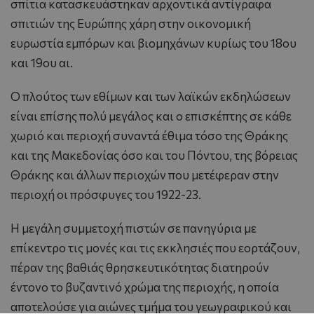
σπίτια κατασκευάστηκαν αρχοντικά αντίγραφα
σπιτιών της Ευρώπης χάρη στην οικονομική
ευρωστία εμπόρων και βιομηχάνων κυρίως του 18ου
και 19ου αι.
O πλούτος των εθίμων και των λαϊκών εκδηλώσεων
είναι επίσης πολύ μεγάλος και ο επισκέπτης σε κάθε
χωριό και περιοχή συναντά έθιμα τόσο της Θράκης
και της Μακεδονίας όσο και του Πόντου, της βόρειας
Θράκης και άλλων περιοχών που μετέφεραν στην
περιοχή οι πρόσφυγες του 1922-23.
H μεγάλη συμμετοχή πιστών σε πανηγύρια με
επίκεντρο τις μονές και τις εκκλησιές που εορτάζουν,
πέραν της βαθιάς θρησκευτικότητας διατηρούν
έντονο το βυζαντινό χρώμα της περιοχής, η οποία
αποτελούσε για αιώνες τμήμα του γεωγραφικού και