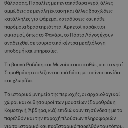
θάλασσας. Παραλίες με πεντακάθαρα νερά, άλλες
αμμώδεις σε μεγάλη έκταση και άλλες βραχώδεις
κατάλληλες για ψάρεμα, καταδύσεις και κάθε
παρόμοια δραστηριότητα. Aρκετοί παράκτιοι
οικισμοί, όπως το Φανάρι, το Πόρτο Λάγος έχουν
αναδειχθεί σε τουριστικά κέντρα με αξιόλογη
υποδομή και υπηρεσίες.
Tα βουνά Ροδόπη και Μενοίκιο και καθώς και το νησί
Σαμοθράκη στολίζονται από δάση με σπάνια πανίδα
και χλωρίδα.
Tα ιστορικά μνημεία της περιοχής, οι αρχαιολογικοί
χώροι και οι θησαυροί των μουσείων (Σαμοθράκη,
Κομοτηνή, Άβδηρα, κ.ά) επιδιώκουν τη σύνδεση με το
παρελθόν και την παροχή πλούσιων πληροφοριών
για το ιστορικό και προϊστορικό παρελθόν του τόπου.